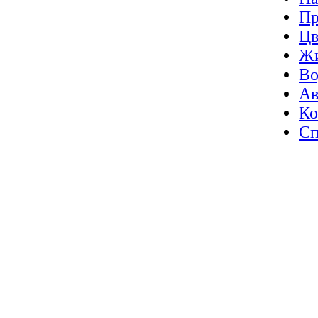
Пр
Цв
Жи
Во
Ав
Ко
Сп