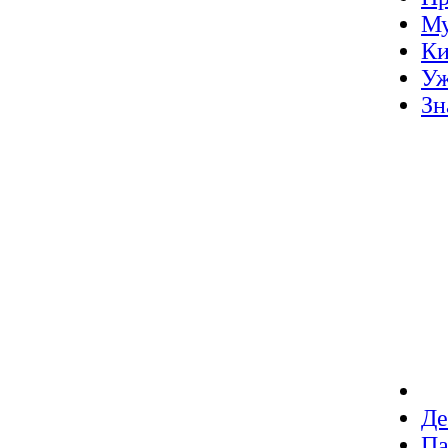
Му
Ки
У
Зн
Де
Па