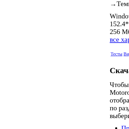
→
Тем
Window
152.4
256 Мб
все х
Тесты
Ви
Скач
Чтобы
Motor
отобра
по раз
выбер
Пр