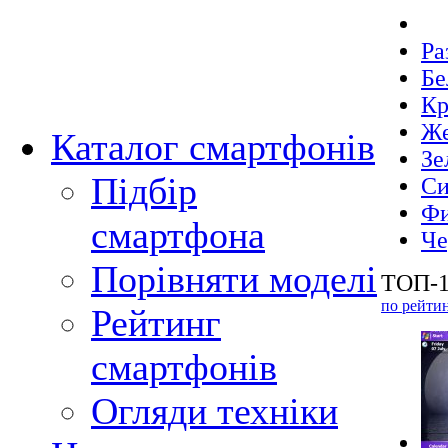
Ра
Бе
Кр
Же
Каталог смартфонів
Зе
Підбір
Си
Фи
смартфона
Че
Порівняти моделі
ТОП-1
по рейти
Рейтинг
смартфонів
Огляди техніки