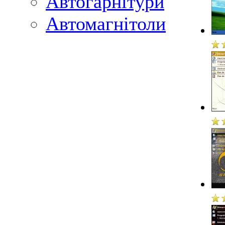
Автогарнітури
Автомагнітоли