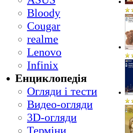
Bloody
Cougar
realme
Lenovo
Infinix
Енциклопедія
Огляди і тести
Видео-огляди
3D-огляди
Терміни